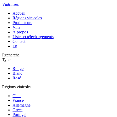
Vintrinsec
Accueil
Régions vinicoles
Producteurs
Vins
À propos
Listes et téléchargements
Contact
En
Recherche
Type
Rouge
Blanc
Rosé
Régions vinicoles
Chili
France
Allemagne
Grèce
Portugal