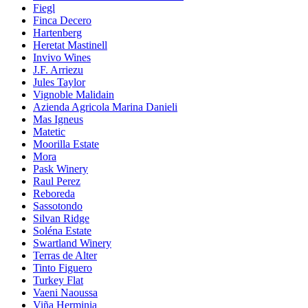
Fiegl
Finca Decero
Hartenberg
Heretat Mastinell
Invivo Wines
J.F. Arriezu
Jules Taylor
Vignoble Malidain
Azienda Agricola Marina Danieli
Mas Igneus
Matetic
Moorilla Estate
Mora
Pask Winery
Raul Perez
Reboreda
Sassotondo
Silvan Ridge
Soléna Estate
Swartland Winery
Terras de Alter
Tinto Figuero
Turkey Flat
Vaeni Naoussa
Viña Herminia