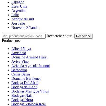
Espagne
États-Unis
Argentine
Italie
Afrique du sud
Australie
Nouvelle-Zélande
Rechercher pour :
Recherche
Producteurs
Albet I Noya
Amisfield
Domaine Armand Hurst
Aviva Vino
Azienda Agricola Incontri
Barbadillo
Celler Batea
Domaine Berthenet
Bodega Del Abad
Bodega del Cenit
Bodegas Mas Que Vinos
Bodegas Naia
Bodegas Nora
Bodegas Vinicola Real