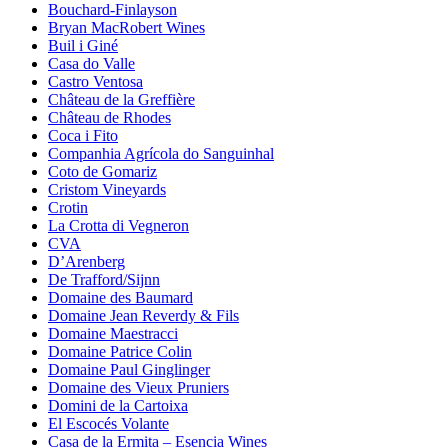
Bouchard-Finlayson
Bryan MacRobert Wines
Buil i Giné
Casa do Valle
Castro Ventosa
Château de la Greffière
Château de Rhodes
Coca i Fito
Companhia Agrícola do Sanguinhal
Coto de Gomariz
Cristom Vineyards
Crotin
La Crotta di Vegneron
CVA
D’Arenberg
De Trafford/Sijnn
Domaine des Baumard
Domaine Jean Reverdy & Fils
Domaine Maestracci
Domaine Patrice Colin
Domaine Paul Ginglinger
Domaine des Vieux Pruniers
Domini de la Cartoixa
El Escocés Volante
Casa de la Ermita – Esencia Wines