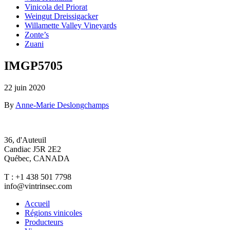
Vinicola del Priorat
Weingut Dreissigacker
Willamette Valley Vineyards
Zonte’s
Zuani
IMGP5705
22 juin 2020
By
Anne-Marie Deslongchamps
36, d'Auteuil
Candiac J5R 2E2
Québec, CANADA
T : +1 438 501 7798
info@vintrinsec.com
Accueil
Régions vinicoles
Producteurs