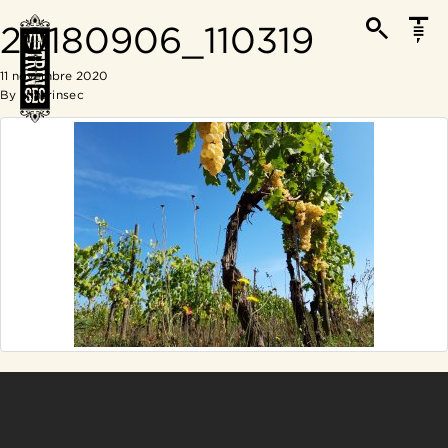
20180906_110319
11 novembre 2020
By
Vintrinsec