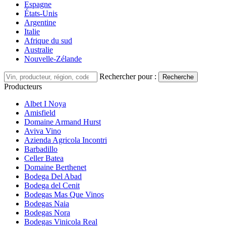
Espagne
États-Unis
Argentine
Italie
Afrique du sud
Australie
Nouvelle-Zélande
Rechercher pour :
Recherche
Producteurs
Albet I Noya
Amisfield
Domaine Armand Hurst
Aviva Vino
Azienda Agricola Incontri
Barbadillo
Celler Batea
Domaine Berthenet
Bodega Del Abad
Bodega del Cenit
Bodegas Mas Que Vinos
Bodegas Naia
Bodegas Nora
Bodegas Vinicola Real