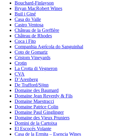
Bouchard-Finlayson
Bryan MacRobert Wines
Buil i Giné
Casa do Valle
Castro Ventosa
Château de la Greffière
Château de Rhodes
Coca i Fito
Companhia Agrícola do Sanguinhal
Coto de Gomariz
Cristom Vineyards
Crotin
La Crotta di Vegneron
CVA
D’Arenberg
De Trafford/Sijnn
Domaine des Baumard
Domaine Jean Reverdy & Fils
Domaine Maestracci
Domaine Patrice Colin
Domaine Paul Ginglinger
Domaine des Vieux Pruniers
Domini de la Cartoixa
El Escocés Volante
Casa de la Ermita – Esencia Wines