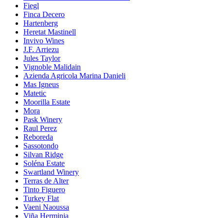
Fiegl
Finca Decero
Hartenberg
Heretat Mastinell
Invivo Wines
J.F. Arriezu
Jules Taylor
Vignoble Malidain
Azienda Agricola Marina Danieli
Mas Igneus
Matetic
Moorilla Estate
Mora
Pask Winery
Raul Perez
Reboreda
Sassotondo
Silvan Ridge
Soléna Estate
Swartland Winery
Terras de Alter
Tinto Figuero
Turkey Flat
Vaeni Naoussa
Viña Herminia