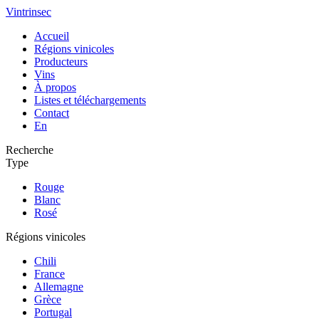
Vintrinsec
Accueil
Régions vinicoles
Producteurs
Vins
À propos
Listes et téléchargements
Contact
En
Recherche
Type
Rouge
Blanc
Rosé
Régions vinicoles
Chili
France
Allemagne
Grèce
Portugal