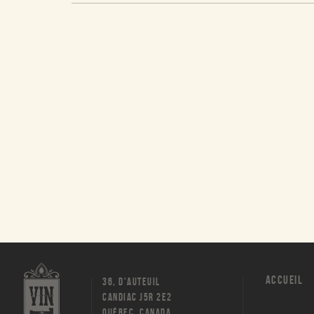
ACCUEIL
36, D'AUTEUIL
CANDIAC J5R 2E2
QUÉBEC, CANADA