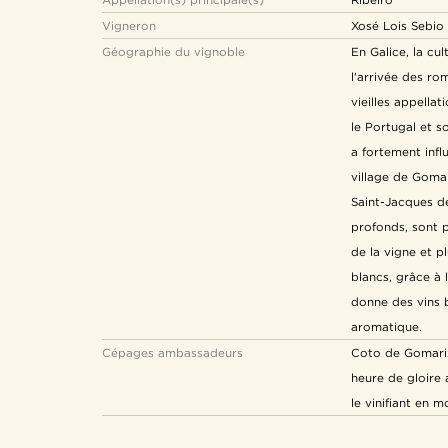
Vigneron
Xosé Lois Sebio
Géographie du vignoble
En Galice, la cu
l'arrivée des rom
vieilles appella
le Portugal et s
a fortement infl
village de Goma
Saint-Jacques de
profonds, sont p
de la vigne et 
blancs, grâce à l
donne des vins b
aromatique.
Cépages ambassadeurs
Coto de Gomariz
heure de gloire
le vinifiant en 