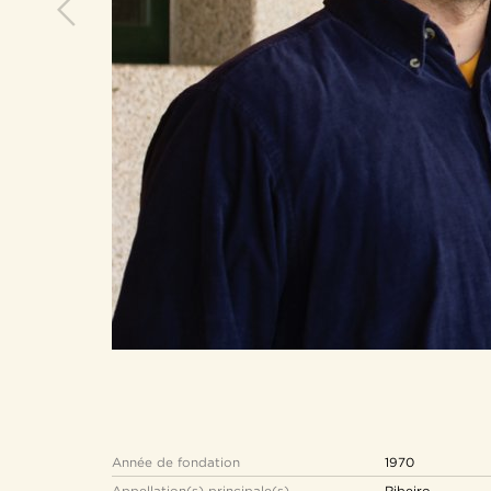
Année de fondation
1970
Appellation(s) principale(s)
Ribeiro