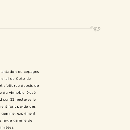
 plantation de cépages
amilial de Coto de
et s'efforce depuis de
ue du vignoble, Xosé
d sur 33 hectares le
ement font partie des
de gamme, expriment
une large gamme de
imitées.