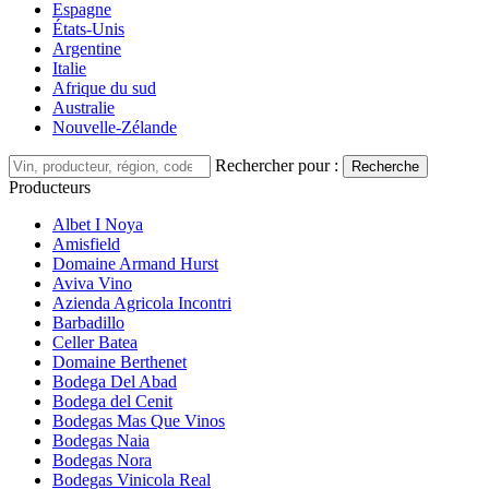
Espagne
États-Unis
Argentine
Italie
Afrique du sud
Australie
Nouvelle-Zélande
Rechercher pour :
Recherche
Producteurs
Albet I Noya
Amisfield
Domaine Armand Hurst
Aviva Vino
Azienda Agricola Incontri
Barbadillo
Celler Batea
Domaine Berthenet
Bodega Del Abad
Bodega del Cenit
Bodegas Mas Que Vinos
Bodegas Naia
Bodegas Nora
Bodegas Vinicola Real