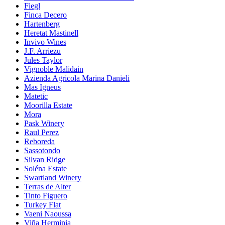
Fiegl
Finca Decero
Hartenberg
Heretat Mastinell
Invivo Wines
J.F. Arriezu
Jules Taylor
Vignoble Malidain
Azienda Agricola Marina Danieli
Mas Igneus
Matetic
Moorilla Estate
Mora
Pask Winery
Raul Perez
Reboreda
Sassotondo
Silvan Ridge
Soléna Estate
Swartland Winery
Terras de Alter
Tinto Figuero
Turkey Flat
Vaeni Naoussa
Viña Herminia