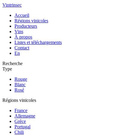
Vintrinsec
Accueil
Régions vinicoles
Producteurs
Vins
À propos
Listes et téléchargements
Contact
En
Recherche
Type
Rouge
Blanc
Rosé
Régions vinicoles
France
Allemagne
Grèce
Portugal
Chili