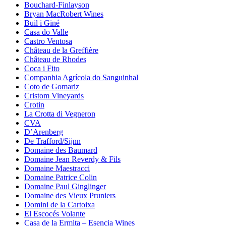
Bouchard-Finlayson
Bryan MacRobert Wines
Buil i Giné
Casa do Valle
Castro Ventosa
Château de la Greffière
Château de Rhodes
Coca i Fito
Companhia Agrícola do Sanguinhal
Coto de Gomariz
Cristom Vineyards
Crotin
La Crotta di Vegneron
CVA
D’Arenberg
De Trafford/Sijnn
Domaine des Baumard
Domaine Jean Reverdy & Fils
Domaine Maestracci
Domaine Patrice Colin
Domaine Paul Ginglinger
Domaine des Vieux Pruniers
Domini de la Cartoixa
El Escocés Volante
Casa de la Ermita – Esencia Wines