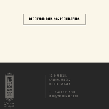
DÉCOUVRIR TOUS NOS PRODUCTEURS
36, D'AUTEUIL
CANDIAC J5R 2E2
QUÉBEC, CANADA
T : +1 438 501 7798
INFO@VINTRINSEC.COM