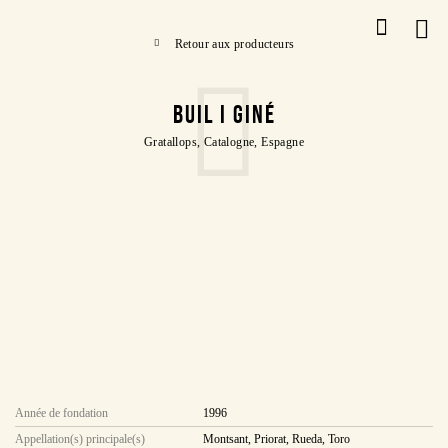
Retour aux producteurs
BUIL I GINÉ
Gratallops, Catalogne, Espagne
Année de fondation
1996
Appellation(s) principale(s)
Montsant, Priorat, Rueda, Toro