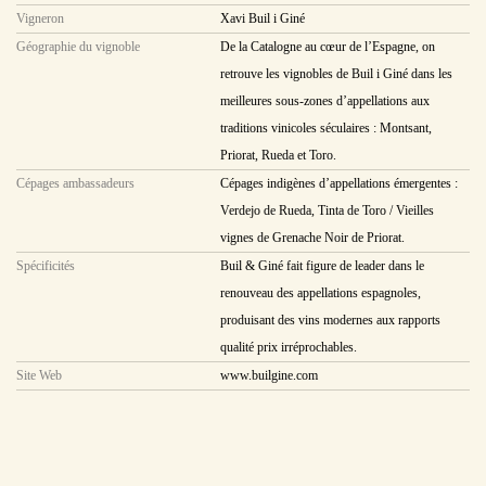
Vigneron
Xavi Buil i Giné
Géographie du vignoble
De la Catalogne au cœur de l’Espagne, on
retrouve les vignobles de Buil i Giné dans les
meilleures sous-zones d’appellations aux
traditions vinicoles séculaires : Montsant,
Priorat, Rueda et Toro.
Cépages ambassadeurs
Cépages indigènes d’appellations émergentes :
Verdejo de Rueda, Tinta de Toro / Vieilles
vignes de Grenache Noir de Priorat.
Spécificités
Buil & Giné fait figure de leader dans le
renouveau des appellations espagnoles,
produisant des vins modernes aux rapports
qualité prix irréprochables.
Site Web
www.builgine.com