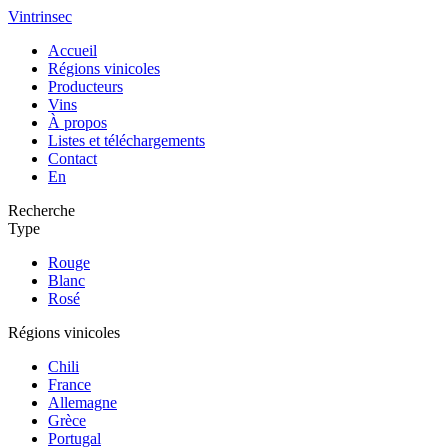
Vintrinsec
Accueil
Régions vinicoles
Producteurs
Vins
À propos
Listes et téléchargements
Contact
En
Recherche
Type
Rouge
Blanc
Rosé
Régions vinicoles
Chili
France
Allemagne
Grèce
Portugal