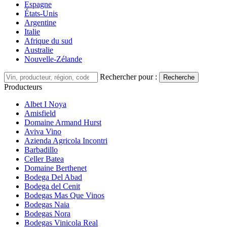
Espagne
États-Unis
Argentine
Italie
Afrique du sud
Australie
Nouvelle-Zélande
Rechercher pour :
Recherche
Producteurs
Albet I Noya
Amisfield
Domaine Armand Hurst
Aviva Vino
Azienda Agricola Incontri
Barbadillo
Celler Batea
Domaine Berthenet
Bodega Del Abad
Bodega del Cenit
Bodegas Mas Que Vinos
Bodegas Naia
Bodegas Nora
Bodegas Vinicola Real