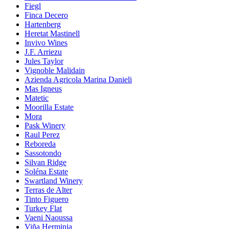
Fiegl
Finca Decero
Hartenberg
Heretat Mastinell
Invivo Wines
J.F. Arriezu
Jules Taylor
Vignoble Malidain
Azienda Agricola Marina Danieli
Mas Igneus
Matetic
Moorilla Estate
Mora
Pask Winery
Raul Perez
Reboreda
Sassotondo
Silvan Ridge
Soléna Estate
Swartland Winery
Terras de Alter
Tinto Figuero
Turkey Flat
Vaeni Naoussa
Viña Herminia