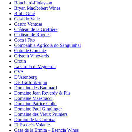
Bouchard-Finlayson
Bryan MacRobert Wines
Buil i Giné
Casa do Valle
Castro Ventosa
Château de la Greffière
Château de Rhodes
Coca i Fito
Companhia Agrícola do Sanguinhal
Coto de Gomariz
Cristom Vineyards
Crotin
La Crotta di Vegneron
CVA
D’Arenberg
De Trafford/Sijnn
Domaine des Baumard
Domaine Jean Reverdy & Fils
Domaine Maestracci
Domaine Patrice Colin
Domaine Paul Ginglinger
Domaine des Vieux Pruniers
Domini de la Cartoixa
El Escocés Volante
Casa de la Ermita – Esencia Wines