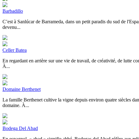
Barbadillo
C’est à Sanlúcar de Barrameda, dans un petit paradis du sud de l'Espagn
devenu...
Celler Batea
En regardant en arrière sur une vie de travail, de créativité, de lutte c
À...
Domaine Berthenet
La famille Berthenet cultive la vigne depuis environ quatre siècles d
domaine. À...
Bodega Del Abad
En espagnol, « abad » signifie abbé. Bodegas del Abad réfère aux rel