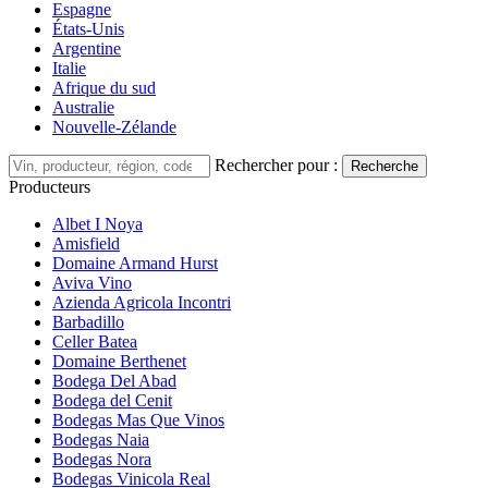
Espagne
États-Unis
Argentine
Italie
Afrique du sud
Australie
Nouvelle-Zélande
Rechercher pour :
Recherche
Producteurs
Albet I Noya
Amisfield
Domaine Armand Hurst
Aviva Vino
Azienda Agricola Incontri
Barbadillo
Celler Batea
Domaine Berthenet
Bodega Del Abad
Bodega del Cenit
Bodegas Mas Que Vinos
Bodegas Naia
Bodegas Nora
Bodegas Vinicola Real