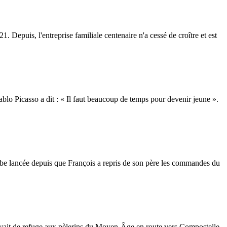
 Depuis, l'entreprise familiale centenaire n'a cessé de croître et est
 Pablo Picasso a dit : « Il faut beaucoup de temps pour devenir jeune ».
erbe lancée depuis que François a repris de son père les commandes du
rvait de refuge aux pèlerins du Moyen-Âge en route vers Compostelle.