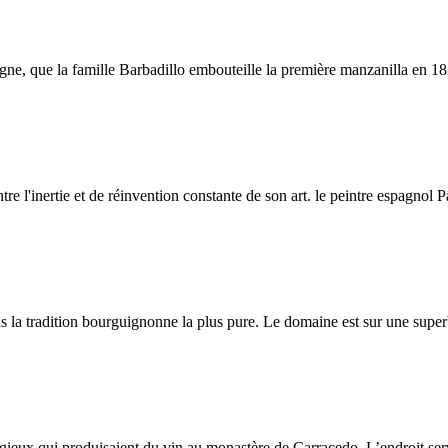
e, que la famille Barbadillo embouteille la première manzanilla en 1821.
ontre l'inertie et de réinvention constante de son art. le peintre espagnol
ans la tradition bourguignonne la plus pure. Le domaine est sur une sup
igieux qui produisaient du vin au monastère de Carracedo. L’endroit se