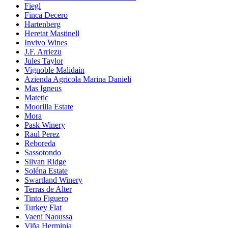
Fiegl
Finca Decero
Hartenberg
Heretat Mastinell
Invivo Wines
J.F. Arriezu
Jules Taylor
Vignoble Malidain
Azienda Agricola Marina Danieli
Mas Igneus
Matetic
Moorilla Estate
Mora
Pask Winery
Raul Perez
Reboreda
Sassotondo
Silvan Ridge
Soléna Estate
Swartland Winery
Terras de Alter
Tinto Figuero
Turkey Flat
Vaeni Naoussa
Viña Herminia