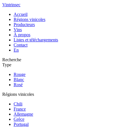
Vintrinsec
Accueil
Régions vinicoles
Producteurs
Vins
À propos
Listes et téléchargements
Contact
En
Recherche
Type
Rouge
Blanc
Rosé
Régions vinicoles
Chili
France
Allemagne
Grèce
Portugal