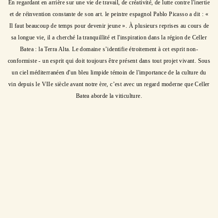
En regardant en arrière sur une vie de travail, de créativité, de lutte contre l'inertie
et de réinvention constante de son art. le peintre espagnol Pablo Picasso a dit : «
Il faut beaucoup de temps pour devenir jeune ». À plusieurs reprises au cours de
sa longue vie, il a cherché la tranquillité et l'inspiration dans la région de Celler
Batea : la Terra Alta. Le domaine s’identifie étroitement à cet esprit non-
conformiste - un esprit qui doit toujours être présent dans tout projet vivant. Sous
un ciel méditerranéen d'un bleu limpide témoin de l'importance de la culture du
vin depuis le VIIe siècle avant notre ère, c’est avec un regard moderne que Celler
Batea aborde la viticulture.
Vins du producteur