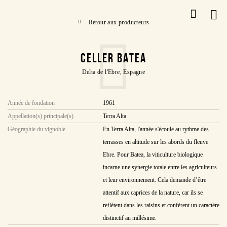
Retour aux producteurs
CELLER BATEA
Delta de l'Ebre, Espagne
Année de fondation
1961
Appellation(s) principale(s)
Terra Alta
Géographie du vignoble
En Terra Alta, l'année s'écoule au rythme des
terrasses en altitude sur les abords du fleuve
Ebre. Pour Batea, la viticulture biologique
incarne une synergie totale entre les agriculteurs
et leur environnement. Cela demande d’être
attentif aux caprices de la nature, car ils se
reflètent dans les raisins et confèrent un caractère
distinctif au millésime.