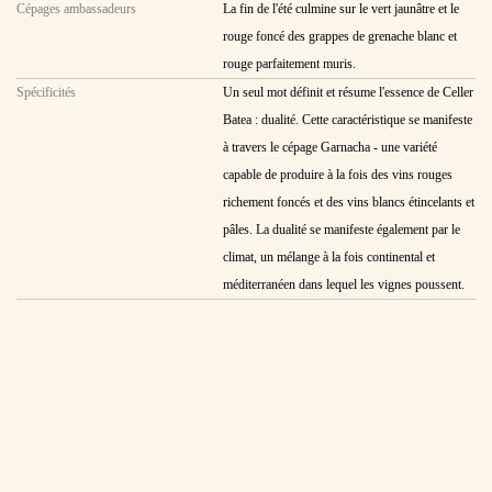
Cépages ambassadeurs
La fin de l'été culmine sur le vert jaunâtre et le
rouge foncé des grappes de grenache blanc et
rouge parfaitement muris.
Spécificités
Un seul mot définit et résume l'essence de Celler
Batea : dualité. Cette caractéristique se manifeste
à travers le cépage Garnacha - une variété
capable de produire à la fois des vins rouges
richement foncés et des vins blancs étincelants et
pâles. La dualité se manifeste également par le
climat, un mélange à la fois continental et
méditerranéen dans lequel les vignes poussent.
Description