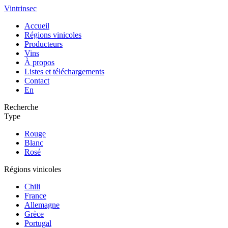
Vintrinsec
Accueil
Régions vinicoles
Producteurs
Vins
À propos
Listes et téléchargements
Contact
En
Recherche
Type
Rouge
Blanc
Rosé
Régions vinicoles
Chili
France
Allemagne
Grèce
Portugal