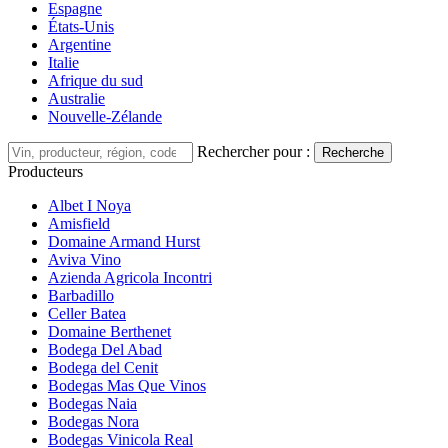
Espagne
États-Unis
Argentine
Italie
Afrique du sud
Australie
Nouvelle-Zélande
Rechercher pour :
Recherche
Producteurs
Albet I Noya
Amisfield
Domaine Armand Hurst
Aviva Vino
Azienda Agricola Incontri
Barbadillo
Celler Batea
Domaine Berthenet
Bodega Del Abad
Bodega del Cenit
Bodegas Mas Que Vinos
Bodegas Naia
Bodegas Nora
Bodegas Vinicola Real