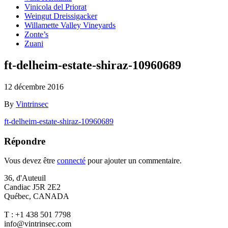
Vinicola del Priorat
Weingut Dreissigacker
Willamette Valley Vineyards
Zonte’s
Zuani
ft-delheim-estate-shiraz-10960689
12 décembre 2016
By
Vintrinsec
ft-delheim-estate-shiraz-10960689
Répondre
Vous devez être
connecté
pour ajouter un commentaire.
36, d'Auteuil
Candiac J5R 2E2
Québec, CANADA
T : +1 438 501 7798
info@vintrinsec.com