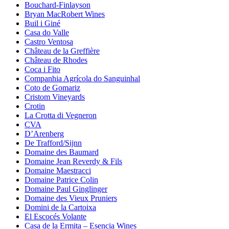
Bouchard-Finlayson
Bryan MacRobert Wines
Buil i Giné
Casa do Valle
Castro Ventosa
Château de la Greffière
Château de Rhodes
Coca i Fito
Companhia Agrícola do Sanguinhal
Coto de Gomariz
Cristom Vineyards
Crotin
La Crotta di Vegneron
CVA
D’Arenberg
De Trafford/Sijnn
Domaine des Baumard
Domaine Jean Reverdy & Fils
Domaine Maestracci
Domaine Patrice Colin
Domaine Paul Ginglinger
Domaine des Vieux Pruniers
Domini de la Cartoixa
El Escocés Volante
Casa de la Ermita – Esencia Wines