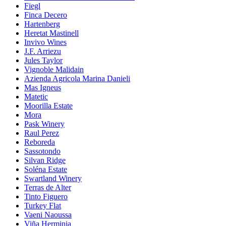
Fiegl
Finca Decero
Hartenberg
Heretat Mastinell
Invivo Wines
J.F. Arriezu
Jules Taylor
Vignoble Malidain
Azienda Agricola Marina Danieli
Mas Igneus
Matetic
Moorilla Estate
Mora
Pask Winery
Raul Perez
Reboreda
Sassotondo
Silvan Ridge
Soléna Estate
Swartland Winery
Terras de Alter
Tinto Figuero
Turkey Flat
Vaeni Naoussa
Viña Herminia