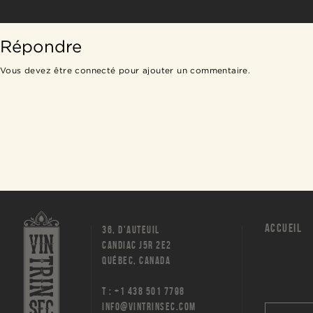
Répondre
Vous devez être
connecté
pour ajouter un commentaire.
ACCUEIL
36, D'AUTEUIL
CANDIAC J5R 2E2
QUÉBEC, CANADA
T : +1 438 501 7798
INFO@VINTRINSEC.COM