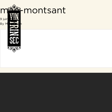
map-montsant
9 juin 2016
By
MM_admin