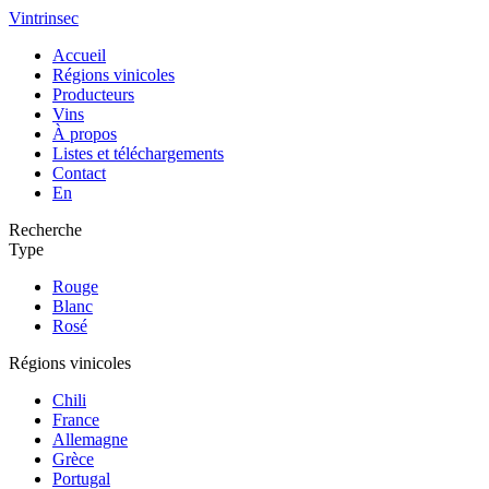
Vintrinsec
Accueil
Régions vinicoles
Producteurs
Vins
À propos
Listes et téléchargements
Contact
En
Recherche
Type
Rouge
Blanc
Rosé
Régions vinicoles
Chili
France
Allemagne
Grèce
Portugal