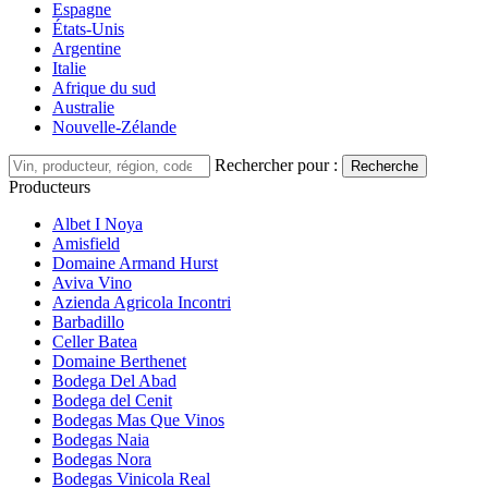
Espagne
États-Unis
Argentine
Italie
Afrique du sud
Australie
Nouvelle-Zélande
Rechercher pour :
Recherche
Producteurs
Albet I Noya
Amisfield
Domaine Armand Hurst
Aviva Vino
Azienda Agricola Incontri
Barbadillo
Celler Batea
Domaine Berthenet
Bodega Del Abad
Bodega del Cenit
Bodegas Mas Que Vinos
Bodegas Naia
Bodegas Nora
Bodegas Vinicola Real