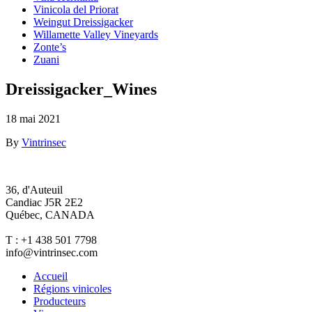
Vinicola del Priorat
Weingut Dreissigacker
Willamette Valley Vineyards
Zonte’s
Zuani
Dreissigacker_Wines
18 mai 2021
By
Vintrinsec
36, d'Auteuil
Candiac J5R 2E2
Québec, CANADA
T : +1 438 501 7798
info@vintrinsec.com
Accueil
Régions vinicoles
Producteurs