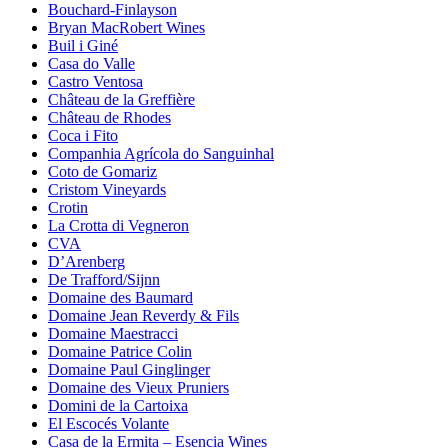
Bouchard-Finlayson
Bryan MacRobert Wines
Buil i Giné
Casa do Valle
Castro Ventosa
Château de la Greffière
Château de Rhodes
Coca i Fito
Companhia Agrícola do Sanguinhal
Coto de Gomariz
Cristom Vineyards
Crotin
La Crotta di Vegneron
CVA
D’Arenberg
De Trafford/Sijnn
Domaine des Baumard
Domaine Jean Reverdy & Fils
Domaine Maestracci
Domaine Patrice Colin
Domaine Paul Ginglinger
Domaine des Vieux Pruniers
Domini de la Cartoixa
El Escocés Volante
Casa de la Ermita – Esencia Wines