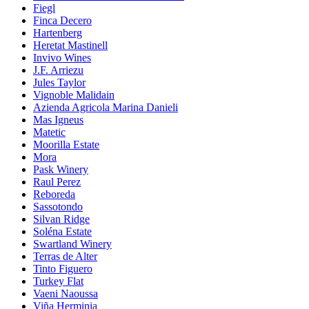
Fiegl
Finca Decero
Hartenberg
Heretat Mastinell
Invivo Wines
J.F. Arriezu
Jules Taylor
Vignoble Malidain
Azienda Agricola Marina Danieli
Mas Igneus
Matetic
Moorilla Estate
Mora
Pask Winery
Raul Perez
Reboreda
Sassotondo
Silvan Ridge
Soléna Estate
Swartland Winery
Terras de Alter
Tinto Figuero
Turkey Flat
Vaeni Naoussa
Viña Herminia