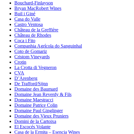
Bouchard-Finlayson
Bryan MacRobert Wines
Buil i Giné
Casa do Valle
Castro Ventosa
Château de la Greffière
Château de Rhodes
Coca i Fito
Companhia Agrícola do Sanguinhal
Coto de Gomariz
Cristom Vineyards
Crotin
La Crotta di Vegneron
CVA
D’Arenberg
De Trafford/Sijnn
Domaine des Baumard
Domaine Jean Reverdy & Fils
Domaine Maestracci
Domaine Patrice Colin
Domaine Paul Ginglinger
Domaine des Vieux Pruniers
Domini de la Cartoixa
El Escocés Volante
Casa de la Ermita – Esencia Wines