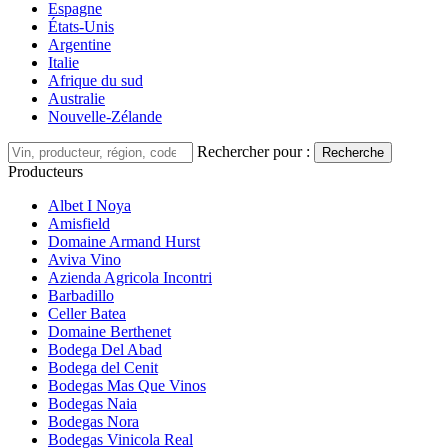
Espagne
États-Unis
Argentine
Italie
Afrique du sud
Australie
Nouvelle-Zélande
Rechercher pour :
Recherche
Producteurs
Albet I Noya
Amisfield
Domaine Armand Hurst
Aviva Vino
Azienda Agricola Incontri
Barbadillo
Celler Batea
Domaine Berthenet
Bodega Del Abad
Bodega del Cenit
Bodegas Mas Que Vinos
Bodegas Naia
Bodegas Nora
Bodegas Vinicola Real