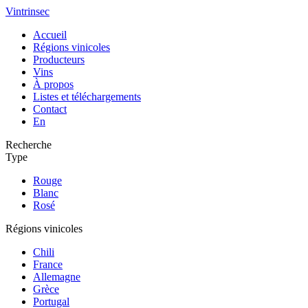
Vintrinsec
Accueil
Régions vinicoles
Producteurs
Vins
À propos
Listes et téléchargements
Contact
En
Recherche
Type
Rouge
Blanc
Rosé
Régions vinicoles
Chili
France
Allemagne
Grèce
Portugal