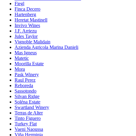
Fiegl
Finca Decero
Hartenberg
Heretat Mastinell
Invivo Wines
J.F. Arriezu
Jules Taylor
Vignoble Malidain
Azienda Agricola Marina Danieli
Mas Igneus
Matetic
Moorilla Estate
Mora
Pask Winery
Raul Perez
Reboreda
Sassotondo
Silvan Ridge
Soléna Estate
Swartland Winery
Terras de Alter
Tinto Figuero
Turkey Flat
Vaeni Naoussa
Viña Herminia