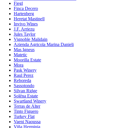
Fiegl
Finca Decero
Hartenberg
Heretat Mastinell
Invivo Wines
J.F. Arriezu
Jules Taylor
Vignoble Malidain
Azienda Agricola Marina Danieli
Mas Igneus
Matetic
Moorilla Estate
Mora
Pask Winery
Raul Perez
Reboreda
Sassotondo
Silvan Ridge
Soléna Estate
Swartland Winery
Terras de Alter
Tinto Figuero
Turkey Flat
Vaeni Naoussa
Viña Herminia