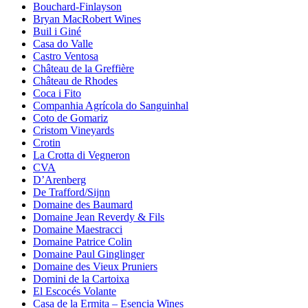
Bouchard-Finlayson
Bryan MacRobert Wines
Buil i Giné
Casa do Valle
Castro Ventosa
Château de la Greffière
Château de Rhodes
Coca i Fito
Companhia Agrícola do Sanguinhal
Coto de Gomariz
Cristom Vineyards
Crotin
La Crotta di Vegneron
CVA
D’Arenberg
De Trafford/Sijnn
Domaine des Baumard
Domaine Jean Reverdy & Fils
Domaine Maestracci
Domaine Patrice Colin
Domaine Paul Ginglinger
Domaine des Vieux Pruniers
Domini de la Cartoixa
El Escocés Volante
Casa de la Ermita – Esencia Wines