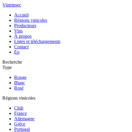
Vintrinsec
Accueil
Régions vinicoles
Producteurs
Vins
À propos
Listes et téléchargements
Contact
En
Recherche
Type
Rouge
Blanc
Rosé
Régions vinicoles
Chili
France
Allemagne
Grèce
Portugal