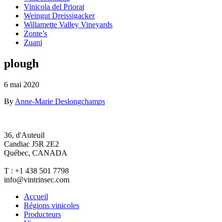
Vinicola del Priorat
Weingut Dreissigacker
Willamette Valley Vineyards
Zonte’s
Zuani
plough
6 mai 2020
By
Anne-Marie Deslongchamps
36, d'Auteuil
Candiac J5R 2E2
Québec, CANADA
T : +1 438 501 7798
info@vintrinsec.com
Accueil
Régions vinicoles
Producteurs