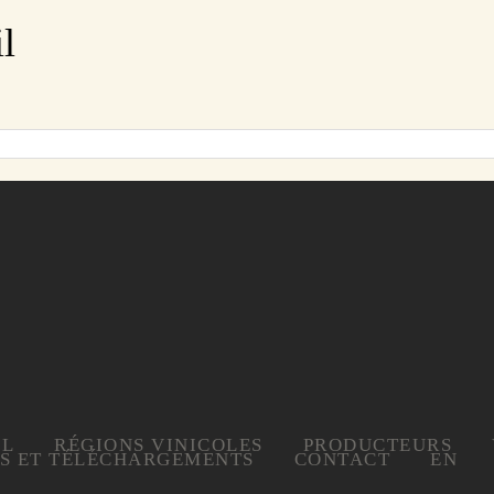
il
IL
RÉGIONS VINICOLES
PRODUCTEURS
ES ET TÉLÉCHARGEMENTS
CONTACT
EN