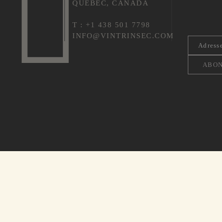
QUÉBEC, CANADA
T : +1 438 501 7798
INFO@VINTRINSEC.COM