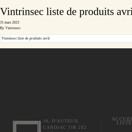
Vintrinsec liste de produits avr
31 mars 2023
By
Vintrinsec
Vintrinsec liste de produits avril
ACCUE
36, D'AUTEUIL
LIST
CANDIAC J5R 2E2