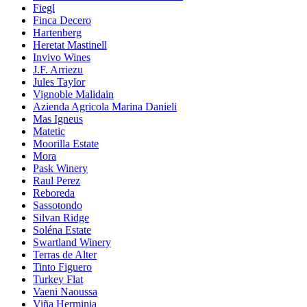
Fiegl
Finca Decero
Hartenberg
Heretat Mastinell
Invivo Wines
J.F. Arriezu
Jules Taylor
Vignoble Malidain
Azienda Agricola Marina Danieli
Mas Igneus
Matetic
Moorilla Estate
Mora
Pask Winery
Raul Perez
Reboreda
Sassotondo
Silvan Ridge
Soléna Estate
Swartland Winery
Terras de Alter
Tinto Figuero
Turkey Flat
Vaeni Naoussa
Viña Herminia