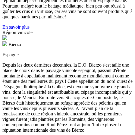
réputation dépasse largement les frontières de son Espagne natale.
Pourtant, malgré tout le battage médiatique, bien peu ont réussi à
goûter les crus du virtuose, car ses vins ne sont souvent produits qu'à
quelques barriques par millésime!
En savoir plus
Région vinicole
Bierzo
Espagne
Depuis les deux dernières décennies, la D.O. Bierzo s'est taillé une
place de choix dans le paysage vinicole espagnol, passant d'étoile
montante à appellation maintenant reconnue mondialement comme
étant une des meilleures du pays ! Cette appellation du nord-ouest de
l’Espagne, limitrophe à la Galice, est devenue synonyme de grands
vins, dont la singularité est attribuable au cépage incomparable qui y
pousse, le Mencia. En route vers St-Jacques-de-Compostelle, le
Bierzo était historiquement un refuge apprécié des pèlerins qui en
vante les vins depuis plusieurs siècles. À l’avant-plan de la
renaissance de cette région vinicole ancestrale, où les premières
vignes furent jadis plantées par les Romains, des vignerons
contemporains comme Raul Pérez font aujourd’hui exploser la
réputation internationale des vins de Bierzo.