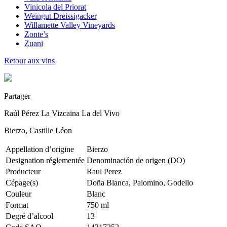
Vinicola del Priorat
Weingut Dreissigacker
Willamette Valley Vineyards
Zonte’s
Zuani
Retour aux vins
Partager
Raúl Pérez La Vizcaina La del Vivo
Bierzo, Castille Léon
Appellation d’origine
Bierzo
Designation réglementée
Denominación de origen (DO)
Producteur
Raul Perez
Cépage(s)
Doña Blanca, Palomino, Godello
Couleur
Blanc
Format
750 ml
Degré d’alcool
13