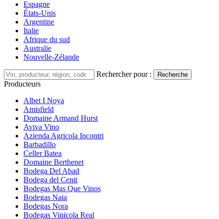
Espagne
États-Unis
Argentine
Italie
Afrique du sud
Australie
Nouvelle-Zélande
Rechercher pour :
Recherche
Producteurs
Albet I Noya
Amisfield
Domaine Armand Hurst
Aviva Vino
Azienda Agricola Incontri
Barbadillo
Celler Batea
Domaine Berthenet
Bodega Del Abad
Bodega del Cenit
Bodegas Mas Que Vinos
Bodegas Naia
Bodegas Nora
Bodegas Vinicola Real