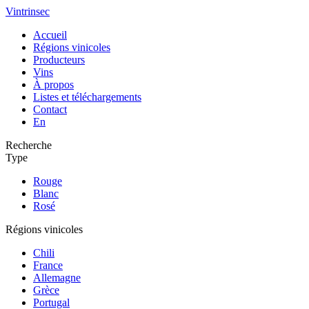
Vintrinsec
Accueil
Régions vinicoles
Producteurs
Vins
À propos
Listes et téléchargements
Contact
En
Recherche
Type
Rouge
Blanc
Rosé
Régions vinicoles
Chili
France
Allemagne
Grèce
Portugal