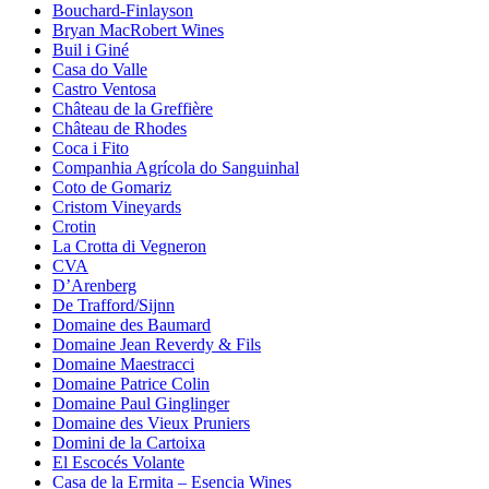
Bouchard-Finlayson
Bryan MacRobert Wines
Buil i Giné
Casa do Valle
Castro Ventosa
Château de la Greffière
Château de Rhodes
Coca i Fito
Companhia Agrícola do Sanguinhal
Coto de Gomariz
Cristom Vineyards
Crotin
La Crotta di Vegneron
CVA
D’Arenberg
De Trafford/Sijnn
Domaine des Baumard
Domaine Jean Reverdy & Fils
Domaine Maestracci
Domaine Patrice Colin
Domaine Paul Ginglinger
Domaine des Vieux Pruniers
Domini de la Cartoixa
El Escocés Volante
Casa de la Ermita – Esencia Wines